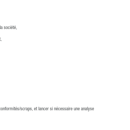
a société,
t,
-conformités/scraps, et lancer si nécessaire une analyse