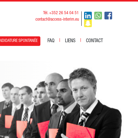
Tél. +352 26 54 04 51
contact@access-interim.eu
|
|
FAQ
LIENS
CONTACT
NDIDATURE SPONTANÉE