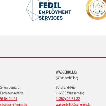
WASSERBILLIG
(Waasserbëlleg)
 Zénon Bernard
86 Grand-Rue
Esch-Sur-Alzette
L-6630 Wasserbillig
26 54 04 51
(+352) 26 71 32
@access-interim.eu
wasserbillig@synergie.lu