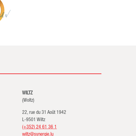
WILTZ
(Woltz)
22, rue du 31 Août 1942
L-9501 Wiltz
(+352) 24 61 36 1
wiltz@synergie.lu