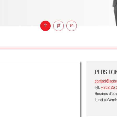
fr
pt
en
PLUS D'
contact@acces
Tél.
+352 26 
Horaires d'ouv
Lundi au Vend