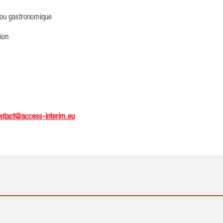
e ou gastronomique
tion
ontact@access-interim.eu