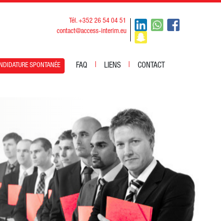
Tél. +352 26 54 04 51
contact@access-interim.eu
|
|
FAQ
LIENS
CONTACT
NDIDATURE SPONTANÉE