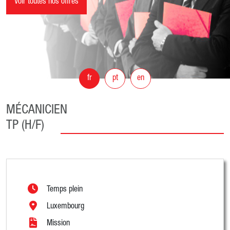
Voir toutes nos offres
fr
pt
en
MÉCANICIEN
TP (H/F)
Temps plein
Luxembourg
Mission